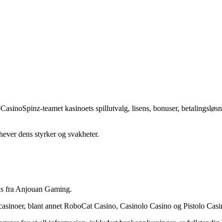
asinoSpinz-teamet kasinoets spillutvalg, lisens, bonuser, betalingsløsn
hever dens styrker og svakheter.
ens fra Anjouan Gaming.
tcasinoer, blant annet RoboCat Casino, Casinolo Casino og Pistolo Casi