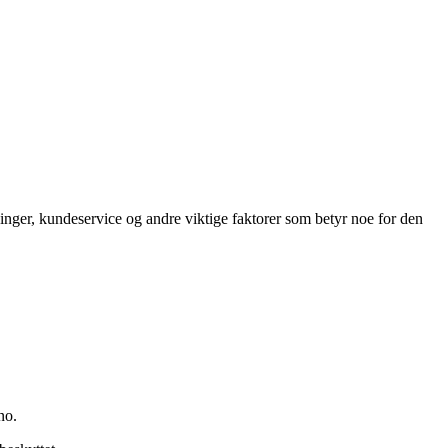
inger, kundeservice og andre viktige faktorer som betyr noe for den
no.