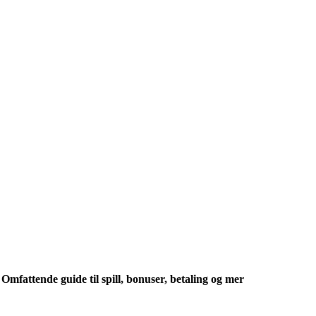
Omfattende guide til spill, bonuser, betaling og mer