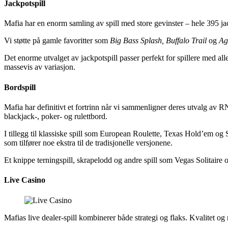
Jackpotspill
Mafia har en enorm samling av spill med store gevinster – hele 395 j
Vi støtte på gamle favoritter som
Big Bass Splash, Buffalo Trail
og
Age
Det enorme utvalget av jackpotspill passer perfekt for spillere med al
massevis av variasjon.
Bordspill
Mafia har definitivt et fortrinn når vi sammenligner deres utvalg av R
blackjack-, poker- og rulettbord.
I tillegg til klassiske spill som European Roulette, Texas Hold’em 
som tilfører noe ekstra til de tradisjonelle versjonene.
Et knippe terningspill, skrapelodd og andre spill som Vegas Solitaire
Live Casino
Mafias live dealer-spill kombinerer både strategi og flaks. Kvalitet og 