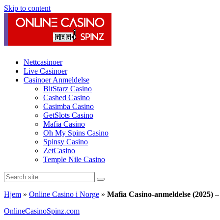
Skip to content
Nettcasinoer
Live Casinoer
Casinoer Anmeldelse
BitStarz Casino
Cashed Casino
Casimba Casino
GetSlots Casino
Mafia Casino
Oh My Spins Casino
Spinsy Casino
ZetCasino
Temple Nile Casino
Hjem
»
Online Casino i Norge
»
Mafia Casino-anmeldelse (2025) – 
OnlineCasinoSpinz.com