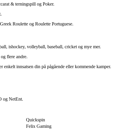
carat & terningspill og Poker.
t.
, Greek Roulette og Roulette Portuguese.
all, ishockey, volleyball, baseball, cricket og mye mer.
og flere andre.
sser enkelt innsatsen din på pågående eller kommende kamper.
GO og NetEnt.
Quickspin
Felix Gaming