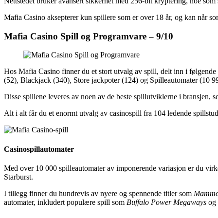
Nettstedet bruker avansert sikkerhet med 256-bit kryptering, noe som sø
Mafia Casino aksepterer kun spillere som er over 18 år, og kan når som
Mafia Casino Spill og Programvare – 9/10
Hos Mafia Casino finner du et stort utvalg av spill, delt inn i følgen
(52), Blackjack (340), Store jackpoter (124) og Spilleautomater (10 9
Disse spillene leveres av noen av de beste spillutviklerne i bransje
Alt i alt får du et enormt utvalg av casinospill fra 104 ledende spillstud
Casinospillautomater
Med over 10 000 spilleautomater av imponerende variasjon er du vir
Starburst.
I tillegg finner du hundrevis av nyere og spennende titler som
Mammoth
automater, inkludert populære spill som
Buffalo Power Megaways
og