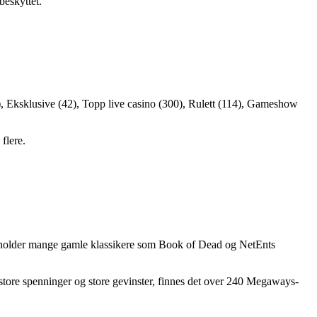
beskyttet.
35), Eksklusive (42), Topp live casino (300), Rulett (114), Gameshow
flere.
nneholder mange gamle klassikere som Book of Dead og NetEnts
store spenninger og store gevinster, finnes det over 240 Megaways-