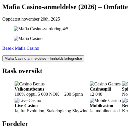
Mafia Casino-anmeldelse (2026) – Omfattend
Oppdatert november 20th, 2025
Besøk Mafia Casino
Mafia Casino anmeldelse - Innholdsfortegnelse
Rask oversikt
Velkomstbonus
Casinospill
Spi
100% opptil 5 000 NOK + 200 Spinn
12 040
Nov
Live Casino
Mobilcasino
Be
Ja, fra Evolution, Stakelogic og Skywind
Ja, mobilnettsted
Kre
Fordeler